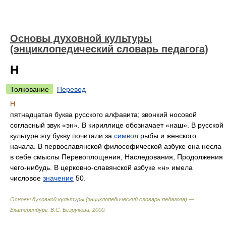
Основы духовной культуры
(энциклопедический словарь педагога)
Н
Толкование
Перевод
Н
пятнадцатая буква русского алфавита; звонкий носовой
согласный звук «эн». В кириллице обозначает «наш». В русской
культуре эту букву почитали за
символ
рыбы и женского
начала. В первославянской философической азбуке она несла
в себе смыслы Перевоплощения, Наследования, Продолжения
чего-нибудь. В церковно-славянской азбуке «н» имела
числовое
значение
50.
Основы духовной культуры (энциклопедический словарь педагога).—
Екатеринбург
.
В.С. Безрукова
.
2000
.